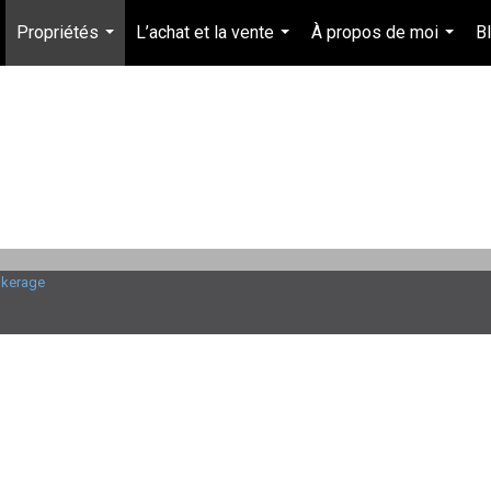
Propriétés
L’achat et la vente
À propos de moi
B
...
...
...
rokerage